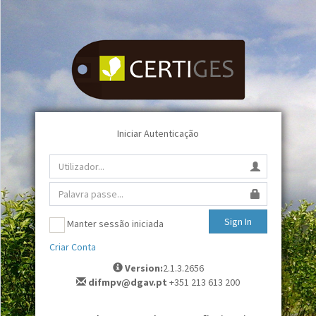
Iniciar Autenticação
Sign In
Manter sessão iniciada
Criar Conta
Version:
2.1.3.2656
difmpv@dgav.pt
+351 213 613 200